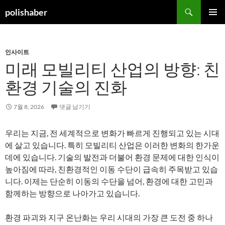
컨
검
polishaber
텐
색
주 메뉴
츠
로
인사이트
건
미래 모빌리티 산업의 방향: 친
너
뛰
환경 기술의 진화
기
7월 8, 2026
댓글 남기기
우리는 지금, 전 세계적으로 변화가 빠르게 진행되고 있는 시대
에 살고 있습니다. 특히 모빌리티 산업은 이러한 변화의 한가운
데에 있습니다. 기술의 발전과 더불어 환경 문제에 대한 인식이
높아짐에 따라, 친환경적인 이동 수단이 급속히 주목받고 있습
니다. 이제는 단순히 이동의 수단을 넘어, 환경에 대한 고민과
함께하는 방향으로 나아가고 있습니다.
환경 파괴와 지구 온난화는 우리 시대의 가장 큰 도전 중 하나