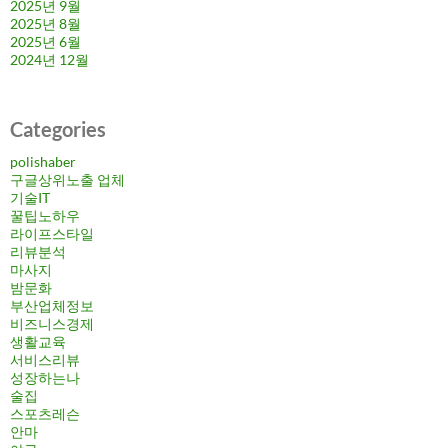
2025년 9월
2025년 8월
2025년 6월
2024년 12월
Categories
polishaber
구글상위노출 업체
기술IT
꿀팁노하우
라이프스타일
리뷰분석
마사지
밤문화
부산업체정보
비즈니스경제
생활교육
서비스리뷰
성장하는나
술집
스포츠레슨
안마