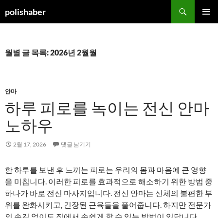
컨
검
polishaber
텐
색
주 메뉴
츠
로
건
월별 글 목록: 2026년 2월월
너
뛰
기
안마
하루 피로를 녹이는 전신 안마
노하우
2월 17, 2026
댓글 남기기
한 하루를 보낸 후 느끼는 피로는 우리의 몸과 마음에 큰 영향
을 미칩니다. 이러한 피로를 효과적으로 해소하기 위한 방법 중
하나가 바로 전신 마사지입니다. 전신 안마는 신체의 불편한 부
위를 완화시키고, 긴장된 근육들을 풀어줍니다. 하지만 전문가
의 손길 없이도 집에서 손쉽게 할 수 있는 방법이 있답니다.