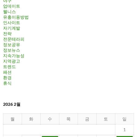
야구
업데이트
웰니스
유흥이용방법
인사이트
자기계발
전략
전문테라피
정보공유
정보뉴스
지속가능성
지역광고
트렌드
패션
환경
휴식
2026 2월
월
화
수
목
금
토
일
1