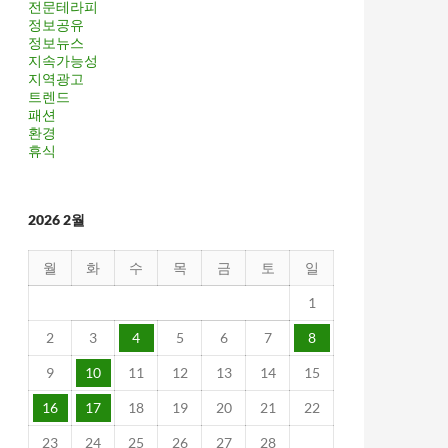
전문테라피
정보공유
정보뉴스
지속가능성
지역광고
트렌드
패션
환경
휴식
2026 2월
월
화
수
목
금
토
일
1
2
3
4
5
6
7
8
9
10
11
12
13
14
15
16
17
18
19
20
21
22
23
24
25
26
27
28