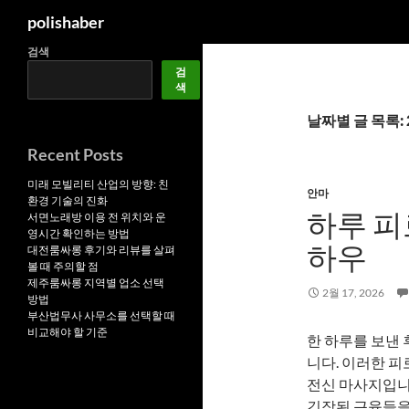
검
polishaber
색
컨
검색
검
텐
색
츠
로
날짜별 글 목록: 2
건
Recent Posts
너
뛰
미래 모빌리티 산업의 방향: 친
안마
환경 기술의 진화
기
하루 피
서면노래방 이용 전 위치와 운
영시간 확인하는 방법
하우
대전룸싸롱 후기와 리뷰를 살펴
볼 때 주의할 점
제주룸싸롱 지역별 업소 선택
2월 17, 2026
방법
부산법무사 사무소를 선택할 때
비교해야 할 기준
한 하루를 보낸 
니다. 이러한 
전신 마사지입니
긴장된 근육들을