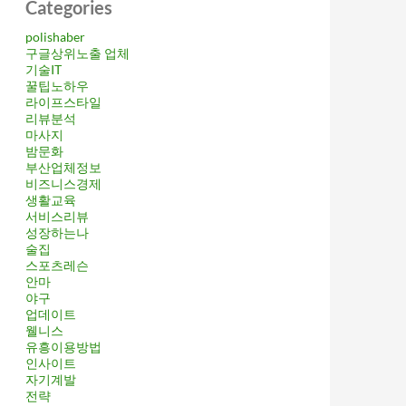
Categories
polishaber
구글상위노출 업체
기술IT
꿀팁노하우
라이프스타일
리뷰분석
마사지
밤문화
부산업체정보
비즈니스경제
생활교육
서비스리뷰
성장하는나
술집
스포츠레슨
안마
야구
업데이트
웰니스
유흥이용방법
인사이트
자기계발
전략