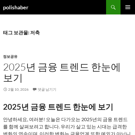
컨
검
polishaber
텐
색
주 메뉴
츠
로
건
태그 보관물: 저축
너
뛰
기
정보공유
2025년 금융 트렌드 한눈에
보기
2월 10, 2026
댓글 남기기
2025년 금융 트렌드 한눈에 보기
안녕하세요, 여러분! 오늘은 다가오는 2025년의 금융 트렌드
를 함께 살펴보려고 합니다. 우리가 살고 있는 시대는 급격한
변화의 연속이며, 이러한 변화는 금융업계 또한 예외가 아닙니