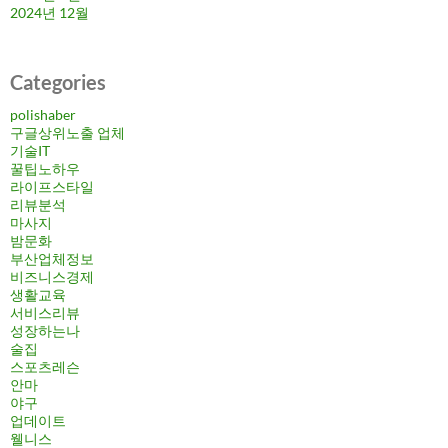
2024년 12월
Categories
polishaber
구글상위노출 업체
기술IT
꿀팁노하우
라이프스타일
리뷰분석
마사지
밤문화
부산업체정보
비즈니스경제
생활교육
서비스리뷰
성장하는나
술집
스포츠레슨
안마
야구
업데이트
웰니스