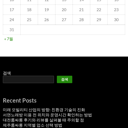
17
18
19
20
21
22
23
24
25
26
27
28
29
30
31
« 7월
검색
검색
Recent Posts
미래 모빌리티 산업의 방향: 친환경 기술의 진화
서면노래방 이용 전 위치와 운영시간 확인하는 방법
대전룸싸롱 후기와 리뷰를 살펴볼 때 주의할 점
제주룸싸롱 지역별 업소 선택 방법