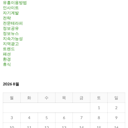
유흥이용방법
인사이트
자기계발
전략
전문테라피
정보공유
정보뉴스
지속가능성
지역광고
트렌드
패션
환경
휴식
2026 8월
월
화
수
목
금
토
일
1
2
3
4
5
6
7
8
9
10
11
12
13
14
15
16