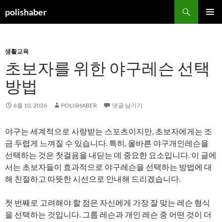
컨
검
polishaber
텐
색
주 메뉴
츠
로
생활교육
건
초보자를 위한 야구레슨 선택
너
뛰
방법
기
6월 10, 2026
POLISHABER
댓글 남기기
야구는 세계적으로 사랑받는 스포츠이지만, 초보자에게는 조
금 두렵게 느껴질 수 있습니다. 특히, 올바른 야구개인레슨을
선택하는 것은 첫걸음을 내딛는 데 중요한 요소입니다. 이 글에
서는 초보자들이 효과적으로 야구레슨을 선택하는 방법에 대
해 친절하고 따뜻한 시선으로 안내해 드리겠습니다.
첫 번째로 고려해야 할 점은 자신에게 가장 잘 맞는 레슨 형식
을 선택하는 것입니다. 그룹 레슨과 개인 레슨 중 어떤 것이 더