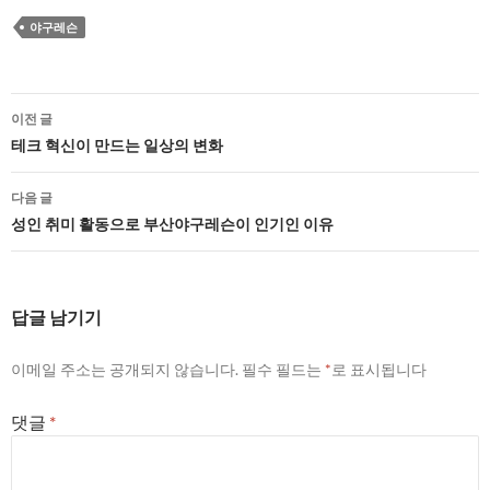
야구레슨
글
이전 글
네
테크 혁신이 만드는 일상의 변화
비
다음 글
게
성인 취미 활동으로 부산야구레슨이 인기인 이유
이
션
답글 남기기
이메일 주소는 공개되지 않습니다.
필수 필드는
*
로 표시됩니다
댓글
*