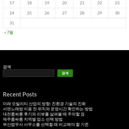
17
18
19
20
21
22
23
24
25
26
27
28
29
30
31
« 7월
검색
검색
Recent Posts
미래 모빌리티 산업의 방향: 친환경 기술의 진화
서면노래방 이용 전 위치와 운영시간 확인하는 방법
대전룸싸롱 후기와 리뷰를 살펴볼 때 주의할 점
제주룸싸롱 지역별 업소 선택 방법
부산법무사 사무소를 선택할 때 비교해야 할 기준