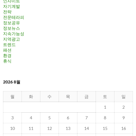
인사이트
자기계발
전략
전문테라피
정보공유
정보뉴스
지속가능성
지역광고
트렌드
패션
환경
휴식
2026 8월
월
화
수
목
금
토
일
1
2
3
4
5
6
7
8
9
10
11
12
13
14
15
16