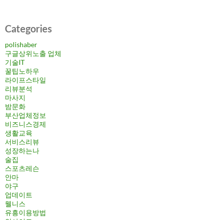
Categories
polishaber
구글상위노출 업체
기술IT
꿀팁노하우
라이프스타일
리뷰분석
마사지
밤문화
부산업체정보
비즈니스경제
생활교육
서비스리뷰
성장하는나
술집
스포츠레슨
안마
야구
업데이트
웰니스
유흥이용방법