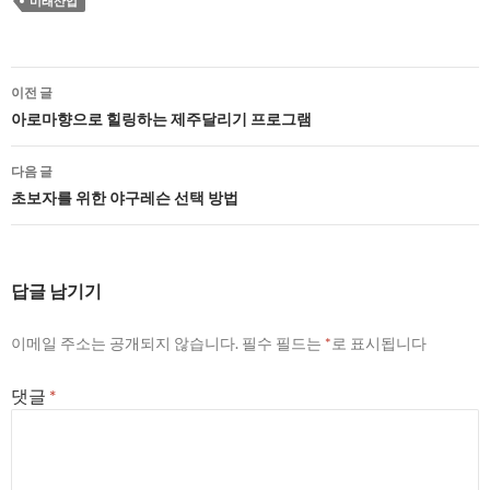
미래산업
글
이전 글
네
아로마향으로 힐링하는 제주달리기 프로그램
비
다음 글
게
초보자를 위한 야구레슨 선택 방법
이
션
답글 남기기
이메일 주소는 공개되지 않습니다.
필수 필드는
*
로 표시됩니다
댓글
*