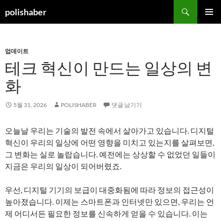
컨
검
polishaber
텐
색
주 메뉴
츠
로
업데이트
건
테크 혁신이 만드는 일상의 변
너
뛰
화
기
5월 31, 2026
POLISHABER
댓글 남기기
오늘날 우리는 기술의 발전 속에서 살아가고 있습니다. 디지털
혁신이 우리의 일상에 어떤 영향을 미치고 있는지를 살펴보면,
그 변화는 실로 놀랍습니다. 예전에는 상상할 수 없었던 일들이
지금은 우리의 일상이 되어버렸죠.
우선, 디지털 기기의 보급이 대중화됨에 따라 정보의 접근성이
높아졌습니다. 이제는 스마트폰과 인터넷만 있으면, 우리는 언
제 어디서든 필요한 정보를 신속하게 얻을 수 있습니다. 이는